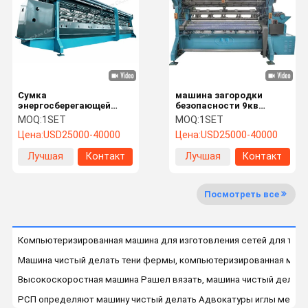
Контроль
Запросите
Качества
Цитату
Сумка
машина загородки
Машина делать рыболовной сети
энергосберегающей
безопасности 9кв
сетки ПП/ПЭ делая
чистая вязать с
MOQ:
1SET
MOQ:
1SET
машину для паковать
производственной
Машина чистый делать тени
Цена:
USD25000-40000
Цена:
USD25000-40000
овощей и плодов
мощностью 300-400 Кг/
Дай
Лучшая
Контакт
Лучшая
Контакт
Аграрная машина плетения
цена
цена
Машина искривления Рашел вязать
Посмотреть все
Машина сети безопасности
Компьютеризированная машина для изготовления сетей для теней
Машина чистой сумки
Машина чистый делать тени фермы, компьютеризированная маш
медицинская машина чистый делать
Высокоскоростная машина Рашел вязать, машина чистый делать
РСП определяют машину чистый делать Адвокатуры иглы медицин
Искусственная машина травы