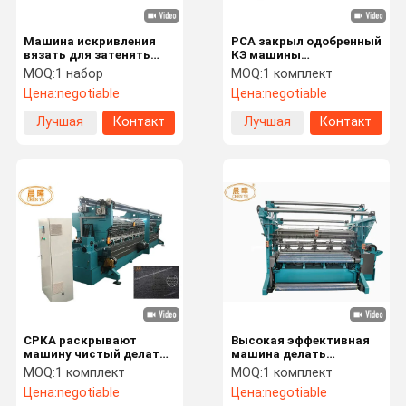
Машина искривления
РСА закрыл одобренный
вязать для затенять
КЭ машины
чистый одиночный
производства сети тени
MOQ:
1 набор
MOQ:
1 комплект
прутковый автомат
кулачка
Цена:
negotiable
Цена:
negotiable
иглы
высокоскоростной
Лучшая
Контакт
Лучшая
Контакт
цена
цена
СРКА раскрывают
Высокая эффективная
машину чистый делать
машина делать
тени кулачка легкое
рыболовной сети с 135"
MOQ:
1 комплект
MOQ:
1 комплект
обслуживание для ферм
- 260" работая ширина
Цена:
negotiable
Цена:
negotiable