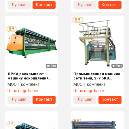
Лучшая
Контакт
Лучшая
Контакт
цена
цена
ДРКА раскрывают
Промышленная машина
машину искривления
сети тени, 3-7.5КВ
Рашел кулачка вязать,
компьютеризировала
MOQ:
1 комплект
MOQ:
1 комплект
двойную машину сети
вязать машину
Цена:
negotiable
Цена:
negotiable
Рашел Адвокатуры
иглы
Лучшая
Контакт
Лучшая
Контакт
цена
цена
Домой
Продукты
О Нас
Экскурсия
По Заводу