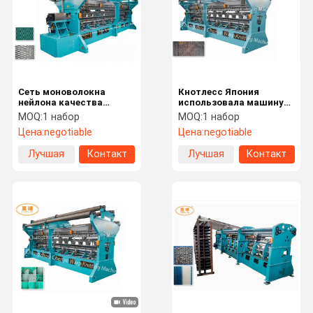
Сеть моноволокна
Кнотлесс Япония
нейлона качества
использовала машину
машины делать
делать рыболовной
MOQ:
1 набор
MOQ:
1 набор
рыболовной сети
сети с скоростью 200-
Цена:
negotiable
Цена:
negotiable
контролируя
480рпм
Лучшая
Контакт
Лучшая
Контакт
цена
цена