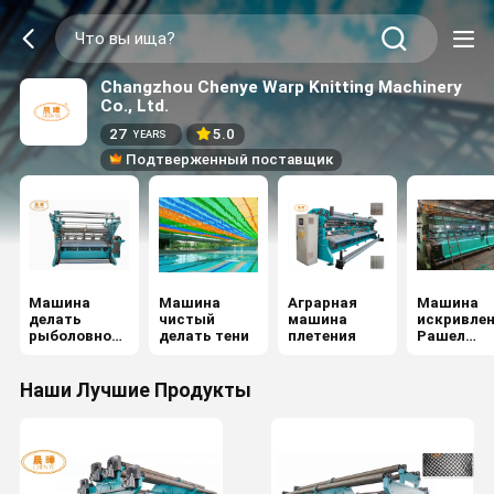
Changzhou Chenye Warp Knitting Machinery
Co., Ltd.
27
5.0
YEARS
Подтверженный поставщик
Машина
Машина
Аграрная
Машина
делать
чистый
машина
искривле
рыболовной
делать тени
плетения
Рашел
сети
вязать
Наши Лучшие Продукты