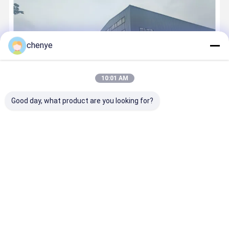
chenye
10:01 AM
Good day, what product are you looking for?
Changzhou Chenye Warp Knitting Machinery Co., Ltd., основанная
в 2000 году, в основном занимается исследованиями,
разработкой и продажами трикотажных машин и тканей.Это
ведущее предприятие в китайской сетевой ткацкой
промышленности., с клиентами в бо...
Узнать больше
позвони сейчас
контакт
Главная
Карта
контактные
Desktop